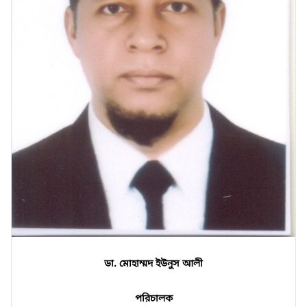
ডা. মোহাম্মদ ইউনুস আলী
পরিচালক