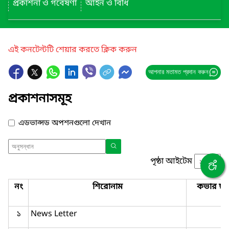
প্রকাশনা ও গবেষণা
আইন ও বিধি
এই কনটেন্টটি শেয়ার করতে ক্লিক করুন
আপনার মতামত প্রদান করুন
প্রকাশনাসমূহ
এডভান্সড অপশনগুলো দেখান
পৃষ্ঠা আইটেম
নং
শিরোনাম
কভার ছব
১
News Letter