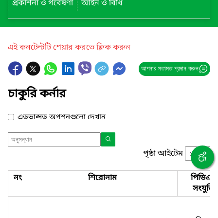
প্রকাশনা ও গবেষণা
আইন ও বিধি
এই কনটেন্টটি শেয়ার করতে ক্লিক করুন
আপনার মতামত প্রদান করুন
চাকুরি কর্নার
এডভান্সড অপশনগুলো দেখান
পৃষ্ঠা আইটেম
নং
শিরোনাম
পিডিএফ
সংযুক্তি